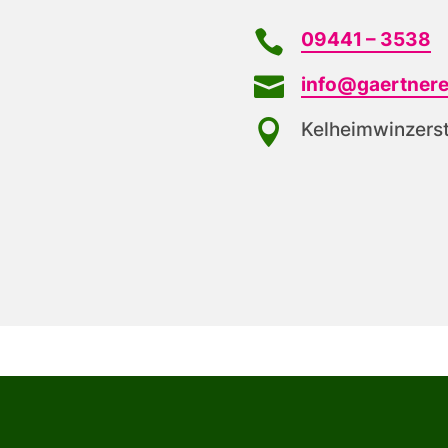

09441 – 3538

info@gaertnerei

Kelheimwinzers